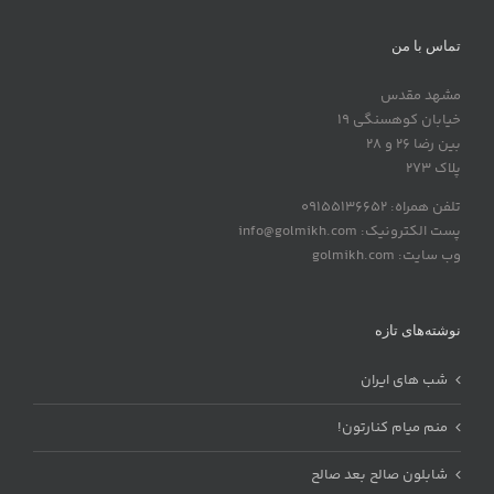
تماس با من
مشهد مقدس
خیابان کوهسنگی 19
بین رضا 26 و 28
پلاک 273
تلفن همراه: 09155136652
پست الکترونیک: info@golmikh.com
وب سایت: golmikh.com
نوشته‌های تازه
شب های ایران
منم میام کنارتون!
شابلون صالح بعد صالح