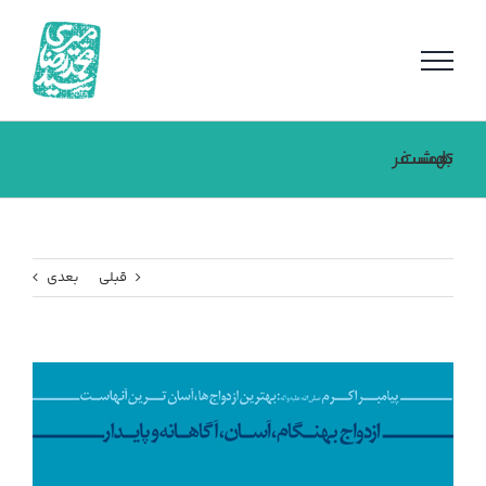
فتن
ه
حتوا
همسفر تا بهشت
قبلی
بعدی
مشاهده
تصویر
بزرگتر