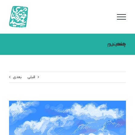
فتن
ه
حتوا
همه در پناه حسینیم
قبلی
بعدی
مشاهده
تصویر
بزرگتر