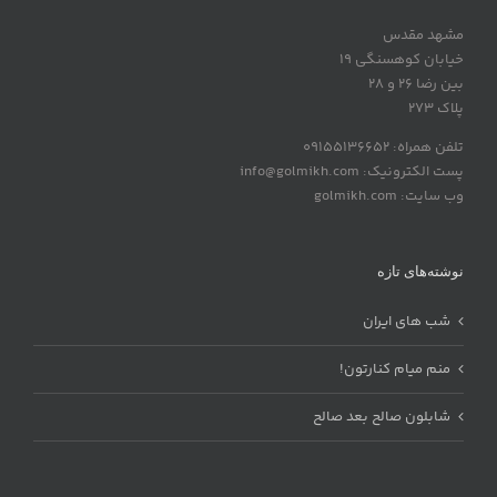
مشهد مقدس
خیابان کوهسنگی 19
بین رضا 26 و 28
پلاک 273
تلفن همراه: 09155136652
پست الکترونیک: info@golmikh.com
وب سایت: golmikh.com
نوشته‌های تازه
شب های ایران
منم میام کنارتون!
شابلون صالح بعد صالح