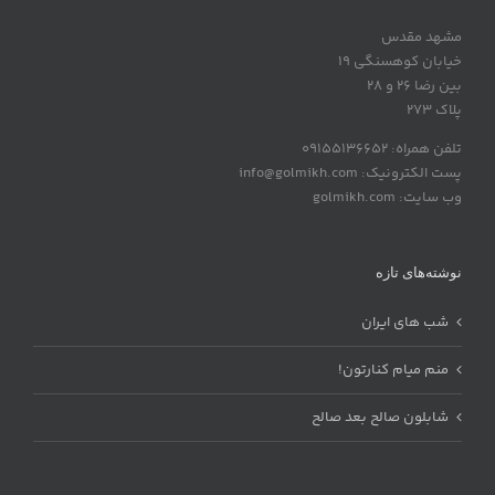
مشهد مقدس
خیابان کوهسنگی 19
بین رضا 26 و 28
پلاک 273
تلفن همراه: 09155136652
پست الکترونیک: info@golmikh.com
وب سایت: golmikh.com
نوشته‌های تازه
شب های ایران
منم میام کنارتون!
شابلون صالح بعد صالح