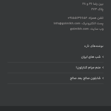
بین رضا 26 و 28
پلاک 273
تلفن همراه: 09155136652
پست الکترونیک: info@golmikh.com
وب سایت: golmikh.com
نوشته‌های تازه
شب های ایران
منم میام کنارتون!
شابلون صالح بعد صالح