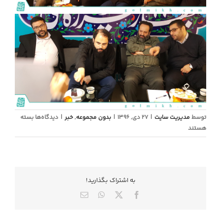
برای
توسط
مدیریت سایت
|
27 دی, 1396
|
بدون مجموعه
,
خبر
|
دیدگاه‌ها
بسته
جلسه
هستند
داوری
فراخوان
آرایه‌های
شهری
به اشتراك بگذاريد!
استقبال
از
X
Facebook
WhatsApp
ایمیل
بهار
۹۶