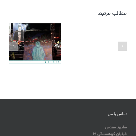
مطالب مرتبط
شب
های
ایران
تماس با من
مشهد مقدس
خیابان کوهسنگی 19